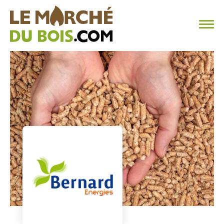
CHAUFFAGE AU BOIS
FAQ
CALCULER SA CONSOMMATION
TROUVER SON FOURNISSEUR
BLOG
ESPACE PRO