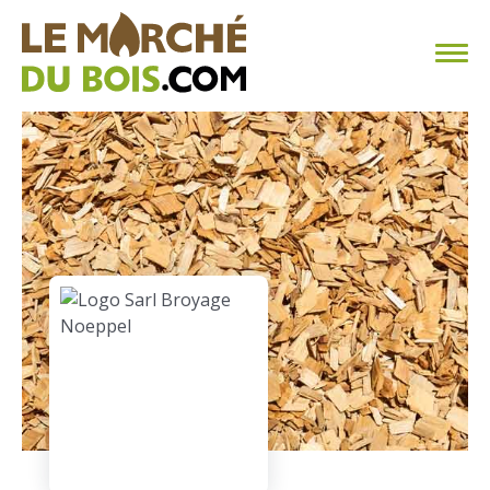
CHAUFFAGE AU BOIS
FAQ
CALCULER SA CONSOMMATION
TROUVER SON FOURNISSEUR
BLOG
ESPACE PRO