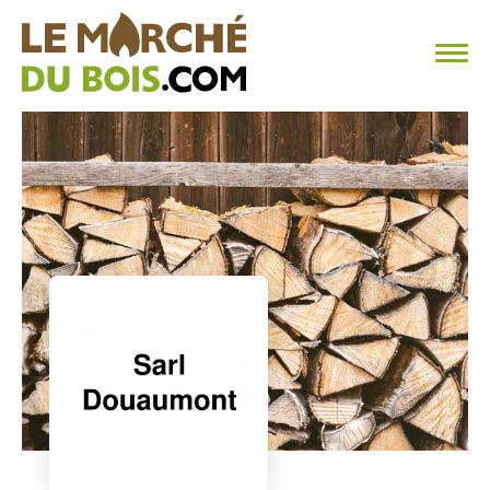
CHAUFFAGE AU BOIS
FAQ
CALCULER SA CONSOMMATION
TROUVER SON FOURNISSEUR
BLOG
ESPACE PRO