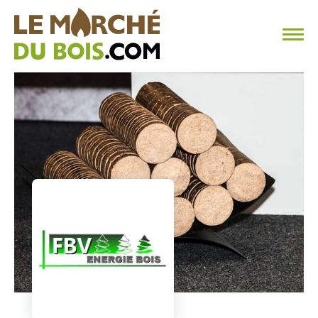
CHAUFFAGE AU BOIS
FAQ
CALCULER SA CONSOMMATION
TROUVER SON FOURNISSEUR
BLOG
ESPACE PRO