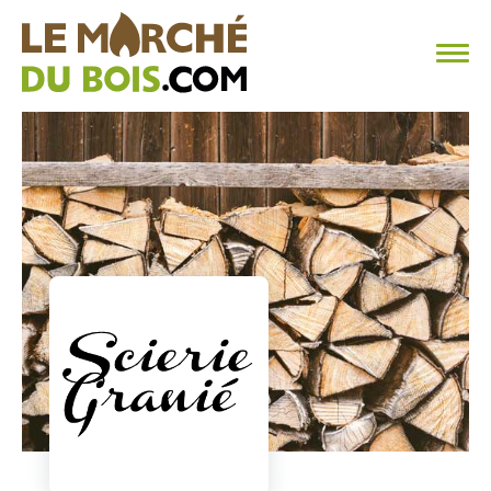
CHAUFFAGE AU BOIS
FAQ
CALCULER SA CONSOMMATION
TROUVER SON FOURNISSEUR
BLOG
ESPACE PRO