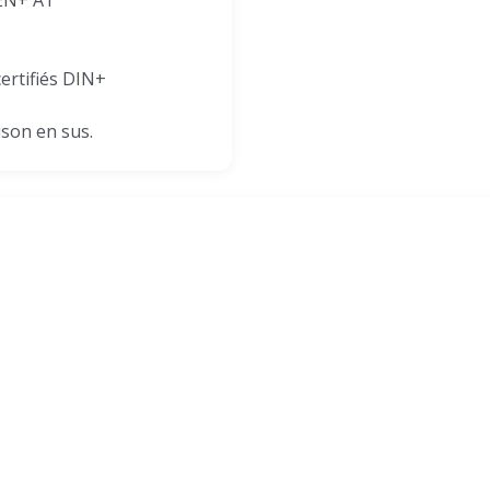
 EN+ A1
ertifiés DIN+
ison en sus.