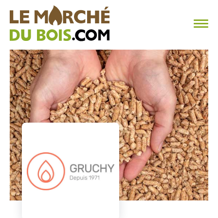
CHAUFFAGE AU BOIS
FAQ
CALCULER SA CONSOMMATION
TROUVER SON FOURNISSEUR
BLOG
ESPACE PRO