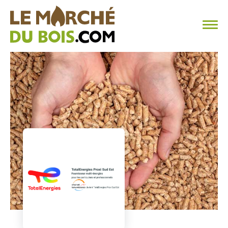
CHAUFFAGE AU BOIS
FAQ
CALCULER SA CONSOMMATION
TROUVER SON FOURNISSEUR
BLOG
ESPACE PRO