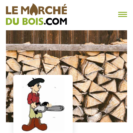
CHAUFFAGE AU BOIS
FAQ
CALCULER SA CONSOMMATION
TROUVER SON FOURNISSEUR
BLOG
ESPACE PRO