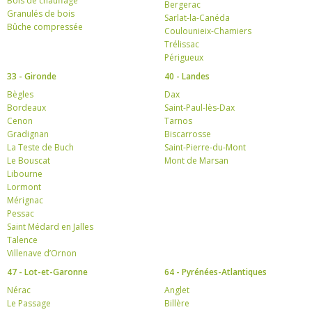
Bois de chauffage
Bergerac
Granulés de bois
Sarlat-la-Canéda
Bûche compressée
Coulounieix-Chamiers
Trélissac
Périgueux
33 - Gironde
40 - Landes
Bègles
Dax
Bordeaux
Saint-Paul-lès-Dax
Cenon
Tarnos
Gradignan
Biscarrosse
La Teste de Buch
Saint-Pierre-du-Mont
Le Bouscat
Mont de Marsan
Libourne
Lormont
Mérignac
Pessac
Saint Médard en Jalles
Talence
Villenave d’Ornon
47 - Lot-et-Garonne
64 - Pyrénées-Atlantiques
Nérac
Anglet
Le Passage
Billère