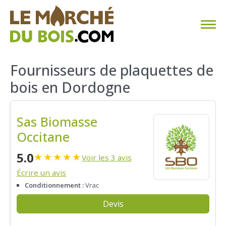
CHAUFFAGE AU BOIS
Fournisseurs de plaquettes de
bois en Dordogne
FAQ
CALCULER SA CONSOMMATION
Sas Biomasse
Occitane
TROUVER SON FOURNISSEUR
5.0
★
★
★
★
★
Voir les 3 avis
BLOG
Écrire un avis
Conditionnement :
Vrac
ESPACE PRO
Devis