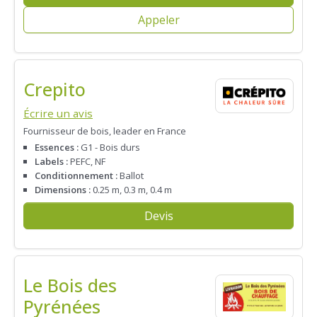
Appeler
Crepito
Écrire un avis
Fournisseur de bois, leader en France
Essences :
G1 - Bois durs
Labels :
PEFC, NF
Conditionnement :
Ballot
Dimensions :
0.25 m, 0.3 m, 0.4 m
Devis
Le Bois des
Pyrénées