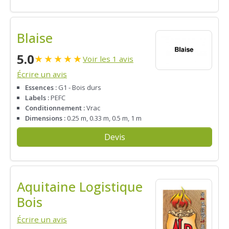
Blaise
5.0
★
★
★
★
★
Voir les 1 avis
Écrire un avis
Essences :
G1 - Bois durs
Labels :
PEFC
Conditionnement :
Vrac
Dimensions :
0.25 m, 0.33 m, 0.5 m, 1 m
Devis
Aquitaine Logistique
Bois
Écrire un avis