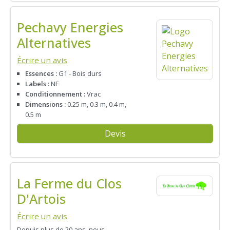
Pechavy Energies
Alternatives
Écrire un avis
Essences :
G1 - Bois durs
Labels :
NF
Conditionnement :
Vrac
Dimensions :
0.25 m, 0.3 m, 0.4 m,
0.5 m
Devis
La Ferme du Clos
D'Artois
Écrire un avis
Depuis plus de 20 ans, nous