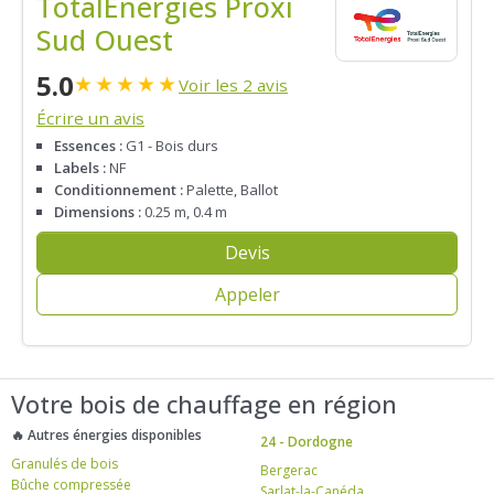
TotalEnergies Proxi
Sud Ouest
5.0
★
★
★
★
★
Voir les 2 avis
Écrire un avis
Essences :
G1 - Bois durs
Labels :
NF
Conditionnement :
Palette, Ballot
Dimensions :
0.25 m, 0.4 m
Devis
Appeler
Votre bois de chauffage en région
🔥 Autres énergies disponibles
24 - Dordogne
Granulés de bois
Bergerac
Bûche compressée
Sarlat-la-Canéda