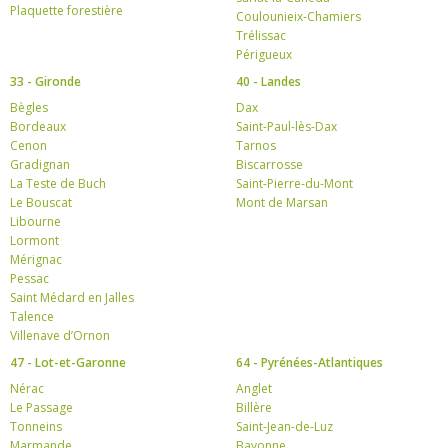
Plaquette forestière
Coulounieix-Chamiers
Trélissac
Périgueux
33 - Gironde
40 - Landes
Bègles
Dax
Bordeaux
Saint-Paul-lès-Dax
Cenon
Tarnos
Gradignan
Biscarrosse
La Teste de Buch
Saint-Pierre-du-Mont
Le Bouscat
Mont de Marsan
Libourne
Lormont
Mérignac
Pessac
Saint Médard en Jalles
Talence
Villenave d’Ornon
47 - Lot-et-Garonne
64 - Pyrénées-Atlantiques
Nérac
Anglet
Le Passage
Billère
Tonneins
Saint-Jean-de-Luz
Marmande
Bayonne