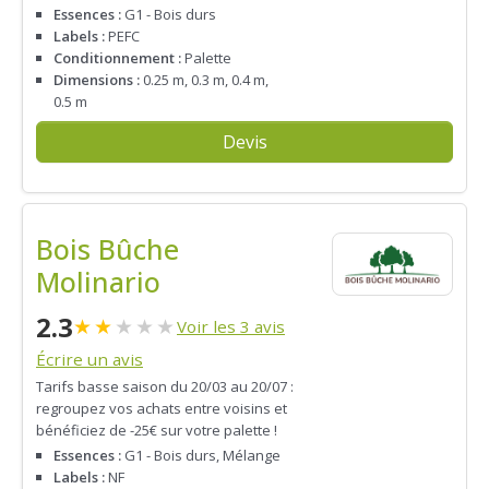
Essences :
G1 - Bois durs
Labels :
PEFC
Conditionnement :
Palette
Dimensions :
0.25 m, 0.3 m, 0.4 m,
0.5 m
Devis
Bois Bûche
Molinario
2.3
★
★
★
★
★
Voir les 3 avis
Écrire un avis
Tarifs basse saison du 20/03 au 20/07 :
regroupez vos achats entre voisins et
bénéficiez de -25€ sur votre palette !
Essences :
G1 - Bois durs, Mélange
Labels :
NF