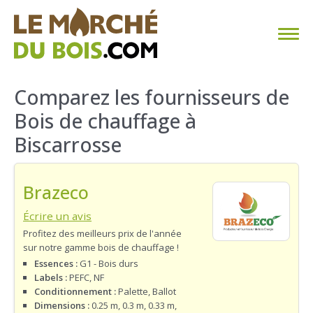
CHAUFFAGE AU BOIS
Comparez les fournisseurs de
Bois de chauffage à
FAQ
Biscarrosse
CALCULER SA CONSOMMATION
Brazeco
TROUVER SON FOURNISSEUR
Écrire un avis
BLOG
Profitez des meilleurs prix de l'année
sur notre gamme bois de chauffage !
ESPACE PRO
Essences :
G1 - Bois durs
Labels :
PEFC, NF
Conditionnement :
Palette, Ballot
Dimensions :
0.25 m, 0.3 m, 0.33 m,