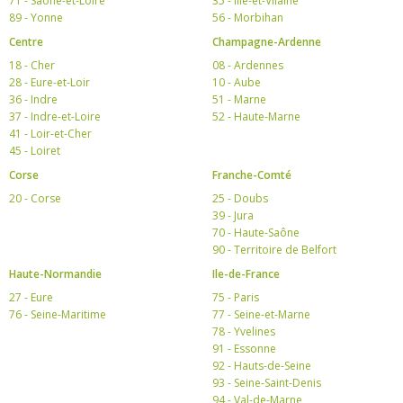
71 - Saône-et-Loire
35 - Ille-et-Vilaine
89 - Yonne
56 - Morbihan
Centre
Champagne-Ardenne
18 - Cher
08 - Ardennes
28 - Eure-et-Loir
10 - Aube
36 - Indre
51 - Marne
37 - Indre-et-Loire
52 - Haute-Marne
41 - Loir-et-Cher
45 - Loiret
Corse
Franche-Comté
20 - Corse
25 - Doubs
39 - Jura
70 - Haute-Saône
90 - Territoire de Belfort
Haute-Normandie
Ile-de-France
27 - Eure
75 - Paris
76 - Seine-Maritime
77 - Seine-et-Marne
78 - Yvelines
91 - Essonne
92 - Hauts-de-Seine
93 - Seine-Saint-Denis
94 - Val-de-Marne