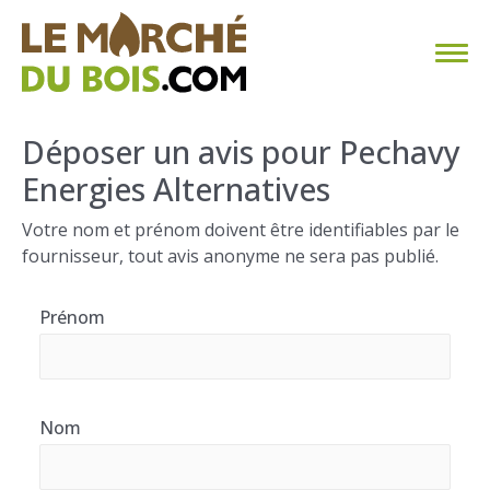
CHAUFFAGE AU BOIS
Déposer un avis pour Pechavy
Energies Alternatives
FAQ
Votre nom et prénom doivent être identifiables par le
CALCULER SA CONSOMMATION
fournisseur, tout avis anonyme ne sera pas publié.
TROUVER SON FOURNISSEUR
Prénom
BLOG
ESPACE PRO
Nom