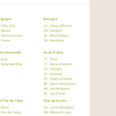
urgogne
Bretagne
- Côte-d'Or
22 - Côtes-d'Armor
- Nièvre
29 - Finistère
- Saône-et-Loire
35 - Ille-et-Vilaine
- Yonne
56 - Morbihan
te-Normandie
Ile-de-France
- Eure
75 - Paris
- Seine-Maritime
77 - Seine-et-Marne
78 - Yvelines
91 - Essonne
92 - Hauts-de-Seine
93 - Seine-Saint-Denis
94 - Val-de-Marne
95 - Val-d'Oise
d-Pas-de-Calais
Pays de la Loire
- Nord
44 - Loire-Atlantique
- Pas-de-Calais
49 - Maine-et-Loire