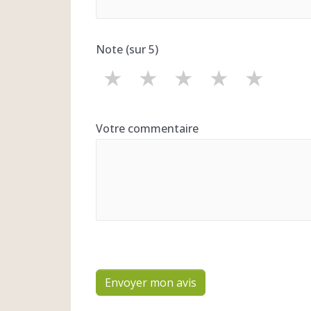
Note (sur 5)
★
★
★
★
★
Votre commentaire
Envoyer mon avis