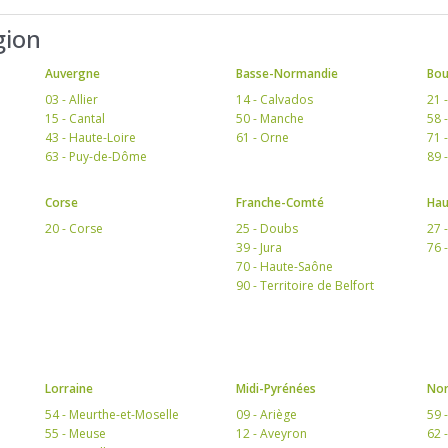
gion
Auvergne
Basse-Normandie
Bo
03 - Allier
14 - Calvados
21 
15 - Cantal
50 - Manche
58 
43 - Haute-Loire
61 - Orne
71 
63 - Puy-de-Dôme
89 
Corse
Franche-Comté
Hau
20 - Corse
25 - Doubs
27 
39 - Jura
76 
70 - Haute-Saône
90 - Territoire de Belfort
Lorraine
Midi-Pyrénées
Nor
54 - Meurthe-et-Moselle
09 - Ariège
59 
55 - Meuse
12 - Aveyron
62 