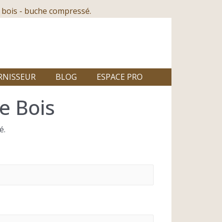
 bois - buche compressé.
RNISSEUR
BLOG
ESPACE PRO
e Bois
é.