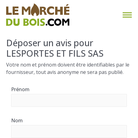
CHAUFFAGE AU BOIS
Déposer un avis pour
LESPORTES ET FILS SAS
FAQ
Votre nom et prénom doivent être identifiables par le
CALCULER SA CONSOMMATION
fournisseur, tout avis anonyme ne sera pas publié.
TROUVER SON FOURNISSEUR
Prénom
BLOG
ESPACE PRO
Nom