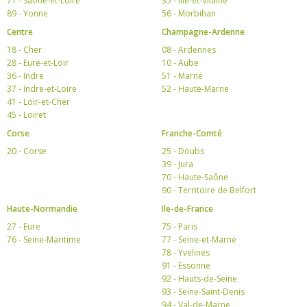
71 - Saône-et-Loire
35 - Ille-et-Vilaine
89 - Yonne
56 - Morbihan
Centre
Champagne-Ardenne
18 - Cher
08 - Ardennes
28 - Eure-et-Loir
10 - Aube
36 - Indre
51 - Marne
37 - Indre-et-Loire
52 - Haute-Marne
41 - Loir-et-Cher
45 - Loiret
Corse
Franche-Comté
20 - Corse
25 - Doubs
39 - Jura
70 - Haute-Saône
90 - Territoire de Belfort
Haute-Normandie
Ile-de-France
27 - Eure
75 - Paris
76 - Seine-Maritime
77 - Seine-et-Marne
78 - Yvelines
91 - Essonne
92 - Hauts-de-Seine
93 - Seine-Saint-Denis
94 - Val-de-Marne