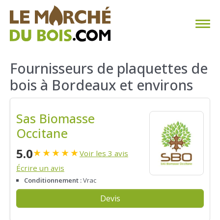
CHAUFFAGE AU BOIS
Fournisseurs de plaquettes de
bois à Bordeaux et environs
FAQ
CALCULER SA CONSOMMATION
Sas Biomasse
Occitane
TROUVER SON FOURNISSEUR
5.0
★
★
★
★
★
Voir les 3 avis
BLOG
Écrire un avis
Conditionnement :
Vrac
ESPACE PRO
Devis