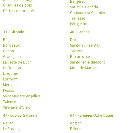
Bergerac
Granulés de bois
Sarlat-la-Canéda
Bûche compressée
Coulounieix-Chamiers
Trélissac
Périgueux
33 - Gironde
40 - Landes
Bègles
Dax
Bordeaux
Saint-Paul-lès-Dax
Cenon
Tarnos
Gradignan
Biscarrosse
La Teste de Buch
Saint-Pierre-du-Mont
Le Bouscat
Mont de Marsan
Libourne
Lormont
Mérignac
Pessac
Saint Médard en Jalles
Talence
Villenave d’Ornon
47 - Lot-et-Garonne
64 - Pyrénées-Atlantiques
Nérac
Anglet
Le Passage
Billère