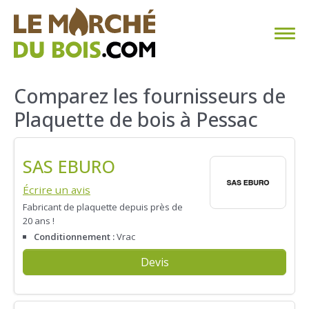
CHAUFFAGE AU BOIS
Comparez les fournisseurs de
Plaquette de bois à Pessac
FAQ
CALCULER SA CONSOMMATION
SAS EBURO
TROUVER SON FOURNISSEUR
Écrire un avis
Fabricant de plaquette depuis près de
20 ans !
BLOG
Conditionnement :
Vrac
ESPACE PRO
Devis