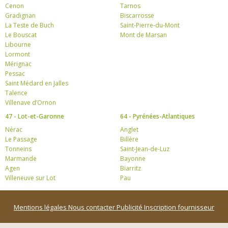
Cenon
Tarnos
Gradignan
Biscarrosse
La Teste de Buch
Saint-Pierre-du-Mont
Le Bouscat
Mont de Marsan
Libourne
Lormont
Mérignac
Pessac
Saint Médard en Jalles
Talence
Villenave d’Ornon
47 - Lot-et-Garonne
64 - Pyrénées-Atlantiques
Nérac
Anglet
Le Passage
Billère
Tonneins
Saint-Jean-de-Luz
Marmande
Bayonne
Agen
Biarritz
Villeneuve sur Lot
Pau
Mentions légales
Nous contacter
Publicité
Inscription fournisseur