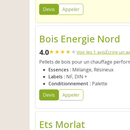
Devis
Appeler
Bois Energie Nord
4.0
★
★
★
★
★
Voir les 1 avis
Écrire un av
Pellets de bois pour un chauffage perfor
Essences :
Mélange, Résineux
Labels :
NF, DIN +
Conditionnement :
Palette
Devis
Appeler
Ets Morlat