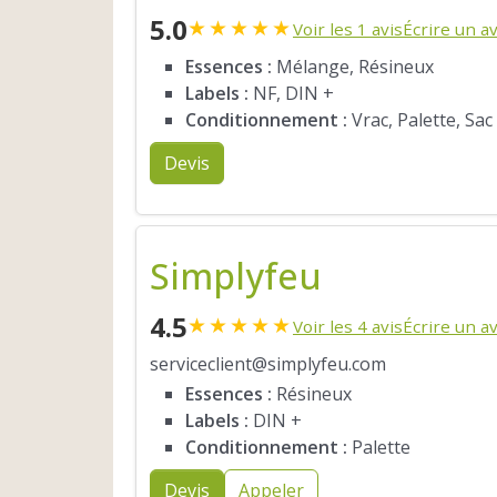
5.0
★
★
★
★
★
Voir les 1 avis
Écrire un av
Essences :
Mélange, Résineux
Labels :
NF, DIN +
Conditionnement :
Vrac, Palette, Sac
Devis
Simplyfeu
4.5
★
★
★
★
★
Voir les 4 avis
Écrire un av
serviceclient@simplyfeu.com
Essences :
Résineux
Labels :
DIN +
Conditionnement :
Palette
Devis
Appeler