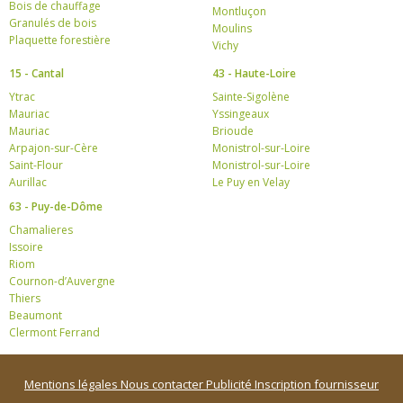
Bois de chauffage
Montluçon
Granulés de bois
Moulins
Plaquette forestière
Vichy
15 - Cantal
43 - Haute-Loire
Ytrac
Sainte-Sigolène
Mauriac
Yssingeaux
Mauriac
Brioude
Arpajon-sur-Cère
Monistrol-sur-Loire
Saint-Flour
Monistrol-sur-Loire
Aurillac
Le Puy en Velay
63 - Puy-de-Dôme
Chamalieres
Issoire
Riom
Cournon-d’Auvergne
Thiers
Beaumont
Clermont Ferrand
Mentions légales
Nous contacter
Publicité
Inscription fournisseur