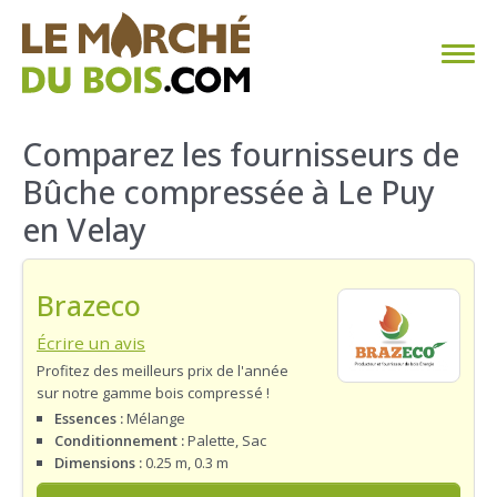
CHAUFFAGE AU BOIS
Comparez les fournisseurs de
Bûche compressée à Le Puy
FAQ
en Velay
CALCULER SA CONSOMMATION
Brazeco
TROUVER SON FOURNISSEUR
Écrire un avis
BLOG
Profitez des meilleurs prix de l'année
sur notre gamme bois compressé !
ESPACE PRO
Essences :
Mélange
Conditionnement :
Palette, Sac
Dimensions :
0.25 m, 0.3 m