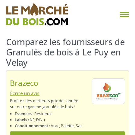
CHAUFFAGE AU BOIS
Comparez les fournisseurs de
Granulés de bois à Le Puy en
FAQ
Velay
CALCULER SA CONSOMMATION
Brazeco
TROUVER SON FOURNISSEUR
Écrire un avis
BLOG
Profitez des meilleurs prix de l'année
sur notre gamme granulés de bois !
ESPACE PRO
Essences :
Résineux
Labels :
NF, DIN +
Conditionnement :
Vrac, Palette, Sac