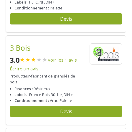
Labels :
PEFC, NF, DIN +
Conditionnement :
Palette
Devis
3 Bois
3.0
★
★
★
★
★
Voir les 1 avis
Écrire un avis
Producteur-fabricant de granulés de
bois
Essences :
Résineux
Labels :
France Bois Bûche, DIN +
Conditionnement :
Vrac, Palette
Devis