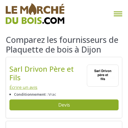
CHAUFFAGE AU BOIS
Comparez les fournisseurs de
Plaquette de bois à Dijon
FAQ
CALCULER SA CONSOMMATION
Sarl Drivon Père et
Fils
TROUVER SON FOURNISSEUR
Écrire un avis
BLOG
Conditionnement :
Vrac
Devis
ESPACE PRO