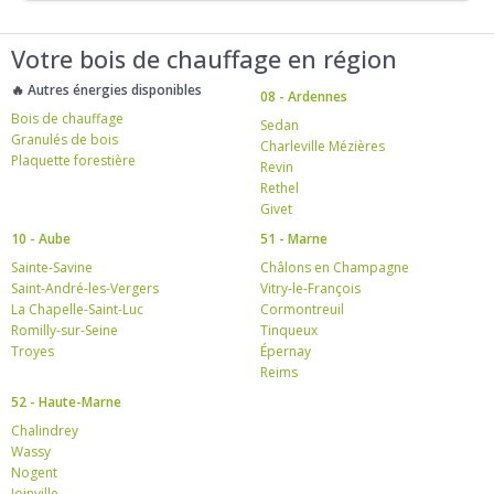
Votre bois de chauffage en région
🔥 Autres énergies disponibles
08 - Ardennes
Bois de chauffage
Sedan
Granulés de bois
Charleville Mézières
Plaquette forestière
Revin
Rethel
Givet
10 - Aube
51 - Marne
Sainte-Savine
Châlons en Champagne
Saint-André-les-Vergers
Vitry-le-François
La Chapelle-Saint-Luc
Cormontreuil
Romilly-sur-Seine
Tinqueux
Troyes
Épernay
Reims
52 - Haute-Marne
Chalindrey
Wassy
Nogent
Joinville