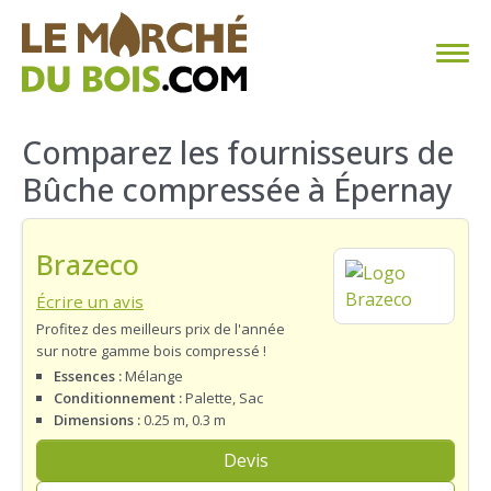
CHAUFFAGE AU BOIS
Comparez les fournisseurs de
Bûche compressée à Épernay
FAQ
CALCULER SA CONSOMMATION
Brazeco
TROUVER SON FOURNISSEUR
Écrire un avis
Profitez des meilleurs prix de l'année
sur notre gamme bois compressé !
BLOG
Essences :
Mélange
Conditionnement :
Palette, Sac
ESPACE PRO
Dimensions :
0.25 m, 0.3 m
Devis