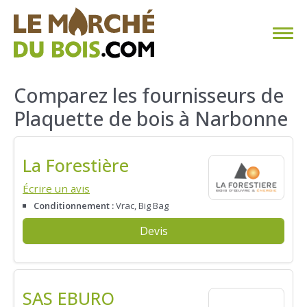
CHAUFFAGE AU BOIS
Comparez les fournisseurs de
Plaquette de bois à Narbonne
FAQ
CALCULER SA CONSOMMATION
La Forestière
TROUVER SON FOURNISSEUR
Écrire un avis
Conditionnement :
Vrac, Big Bag
BLOG
Devis
ESPACE PRO
SAS EBURO