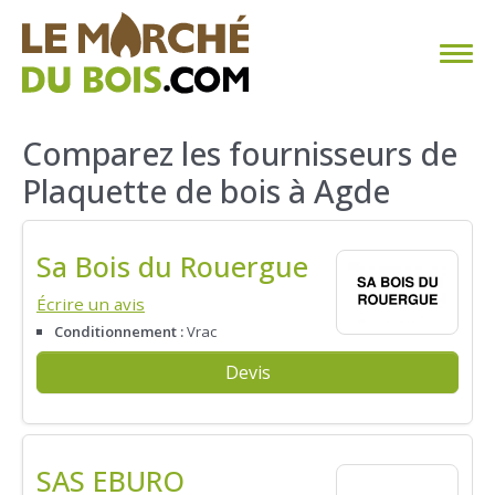
CHAUFFAGE AU BOIS
Comparez les fournisseurs de
Plaquette de bois à Agde
FAQ
CALCULER SA CONSOMMATION
Sa Bois du Rouergue
TROUVER SON FOURNISSEUR
Écrire un avis
Conditionnement :
Vrac
BLOG
Devis
ESPACE PRO
SAS EBURO