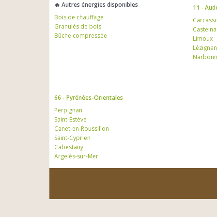
🔥 Autres énergies disponibles
11 - Aud
Bois de chauffage
Carcass
Granulés de bois
Casteln
Bûche compressée
Limoux
Lézignan
Narbon
66 - Pyrénées-Orientales
Perpignan
Saint-Estève
Canet-en-Roussillon
Saint-Cyprien
Cabestany
Argelès-sur-Mer