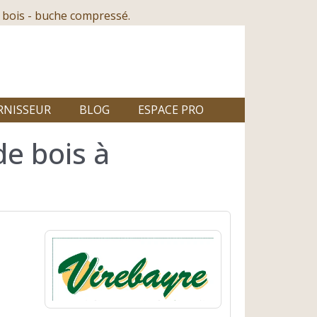
 bois - buche compressé.
RNISSEUR
BLOG
ESPACE PRO
de bois à