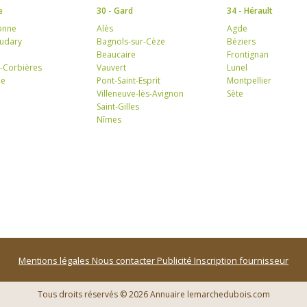
e
30 - Gard
34 - Hérault
onne
Alès
Agde
audary
Bagnols-sur-Cèze
Béziers
Beaucaire
Frontignan
-Corbières
Vauvert
Lunel
ne
Pont-Saint-Esprit
Montpellier
Villeneuve-lès-Avignon
Sète
Saint-Gilles
Nîmes
Mentions légales
Nous contacter
Publicité
Inscription fournisseur
Tous droits réservés © 2026 Annuaire lemarchedubois.com