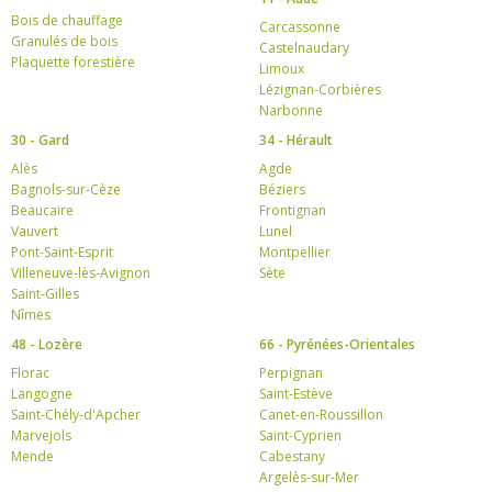
Bois de chauffage
Carcassonne
Granulés de bois
Castelnaudary
Plaquette forestière
Limoux
Lézignan-Corbières
Narbonne
30 - Gard
34 - Hérault
Alès
Agde
Bagnols-sur-Cèze
Béziers
Beaucaire
Frontignan
Vauvert
Lunel
Pont-Saint-Esprit
Montpellier
Villeneuve-lès-Avignon
Sète
Saint-Gilles
Nîmes
48 - Lozère
66 - Pyrénées-Orientales
Florac
Perpignan
Langogne
Saint-Estève
Saint-Chély-d'Apcher
Canet-en-Roussillon
Marvejols
Saint-Cyprien
Mende
Cabestany
Argelès-sur-Mer