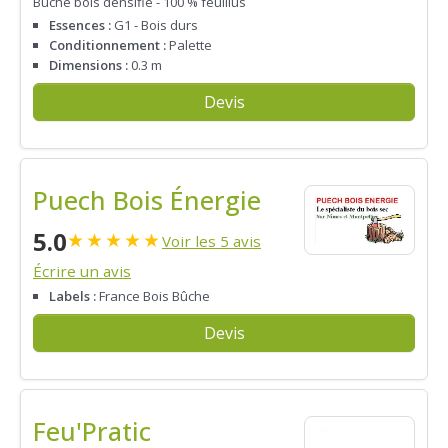
Bûche bois densifié - 100 % feuillus
Essences :
G1 - Bois durs
Conditionnement :
Palette
Dimensions :
0.3 m
Devis
Puech Bois Énergie
5.0
★
★
★
★
★
Voir les 5 avis
Écrire un avis
Labels :
France Bois Bûche
Devis
Feu'Pratic