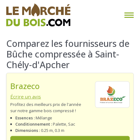
CHAUFFAGE AU BOIS
Comparez les fournisseurs de
Bûche compressée à Saint-
FAQ
Chély-d'Apcher
CALCULER SA CONSOMMATION
Brazeco
TROUVER SON FOURNISSEUR
Écrire un avis
BLOG
Profitez des meilleurs prix de l'année
sur notre gamme bois compressé !
ESPACE PRO
Essences :
Mélange
Conditionnement :
Palette, Sac
Dimensions :
0.25 m, 0.3 m