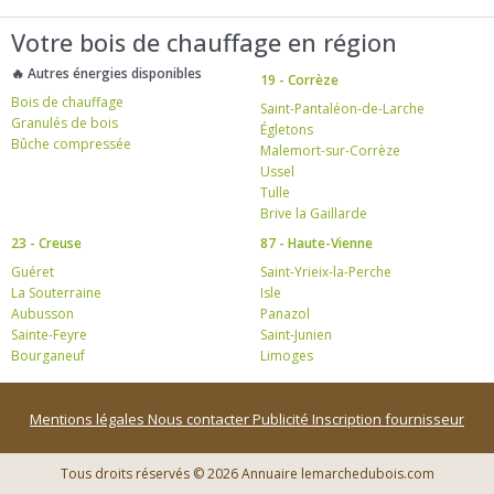
Votre bois de chauffage en région
🔥 Autres énergies disponibles
19 - Corrèze
Bois de chauffage
Saint-Pantaléon-de-Larche
Granulés de bois
Égletons
Bûche compressée
Malemort-sur-Corrèze
Ussel
Tulle
Brive la Gaillarde
23 - Creuse
87 - Haute-Vienne
Guéret
Saint-Yrieix-la-Perche
La Souterraine
Isle
Aubusson
Panazol
Sainte-Feyre
Saint-Junien
Bourganeuf
Limoges
Mentions légales
Nous contacter
Publicité
Inscription fournisseur
Tous droits réservés © 2026 Annuaire lemarchedubois.com