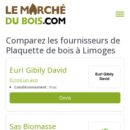
CHAUFFAGE AU BOIS
Comparez les fournisseurs de
Plaquette de bois à Limoges
FAQ
CALCULER SA CONSOMMATION
Eurl Gibily David
TROUVER SON FOURNISSEUR
Écrire un avis
Conditionnement :
Vrac
BLOG
Devis
ESPACE PRO
Sas Biomasse