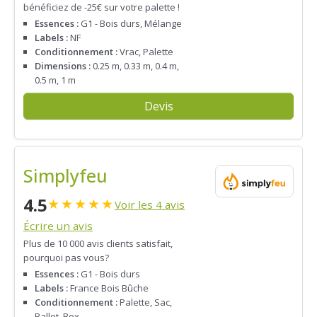
bénéficiez de -25€ sur votre palette !
Essences :
G1 - Bois durs, Mélange
Labels :
NF
Conditionnement :
Vrac, Palette
Dimensions :
0.25 m, 0.33 m, 0.4 m,
0.5 m, 1 m
Devis
Simplyfeu
4.5
★
★
★
★
★
Voir les 4 avis
Écrire un avis
Plus de 10 000 avis clients satisfait,
pourquoi pas vous?
Essences :
G1 - Bois durs
Labels :
France Bois Bûche
Conditionnement :
Palette, Sac,
Ballot, Box