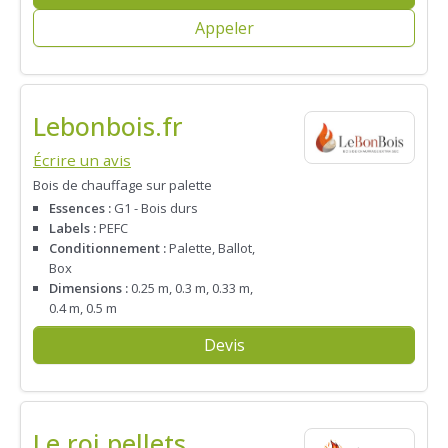
Appeler
Lebonbois.fr
Écrire un avis
Bois de chauffage sur palette
Essences :
G1 - Bois durs
Labels :
PEFC
Conditionnement :
Palette, Ballot,
Box
Dimensions :
0.25 m, 0.3 m, 0.33 m,
0.4 m, 0.5 m
Devis
Le roi pellets