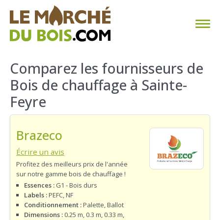
CHAUFFAGE AU BOIS
Comparez les fournisseurs de
Bois de chauffage à Sainte-
FAQ
Feyre
CALCULER SA CONSOMMATION
Brazeco
TROUVER SON FOURNISSEUR
Écrire un avis
BLOG
Profitez des meilleurs prix de l'année
sur notre gamme bois de chauffage !
ESPACE PRO
Essences :
G1 - Bois durs
Labels :
PEFC, NF
Conditionnement :
Palette, Ballot
Dimensions :
0.25 m, 0.3 m, 0.33 m,