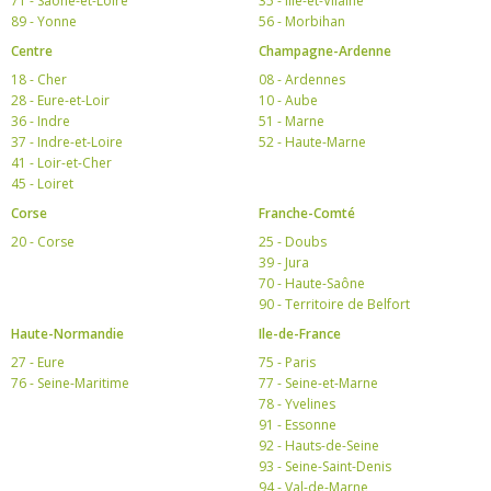
71 - Saône-et-Loire
35 - Ille-et-Vilaine
89 - Yonne
56 - Morbihan
Centre
Champagne-Ardenne
18 - Cher
08 - Ardennes
28 - Eure-et-Loir
10 - Aube
36 - Indre
51 - Marne
37 - Indre-et-Loire
52 - Haute-Marne
41 - Loir-et-Cher
45 - Loiret
Corse
Franche-Comté
20 - Corse
25 - Doubs
39 - Jura
70 - Haute-Saône
90 - Territoire de Belfort
Haute-Normandie
Ile-de-France
27 - Eure
75 - Paris
76 - Seine-Maritime
77 - Seine-et-Marne
78 - Yvelines
91 - Essonne
92 - Hauts-de-Seine
93 - Seine-Saint-Denis
94 - Val-de-Marne