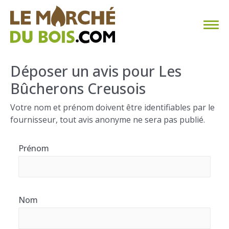
CHAUFFAGE AU BOIS
Déposer un avis pour Les
Bûcherons Creusois
FAQ
Votre nom et prénom doivent être identifiables par le
CALCULER SA CONSOMMATION
fournisseur, tout avis anonyme ne sera pas publié.
TROUVER SON FOURNISSEUR
Prénom
BLOG
ESPACE PRO
Nom