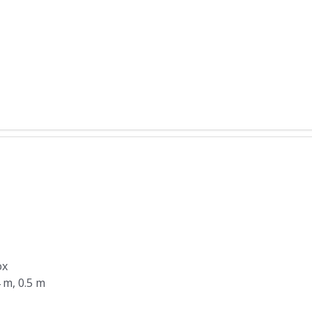
ox
4 m, 0.5 m