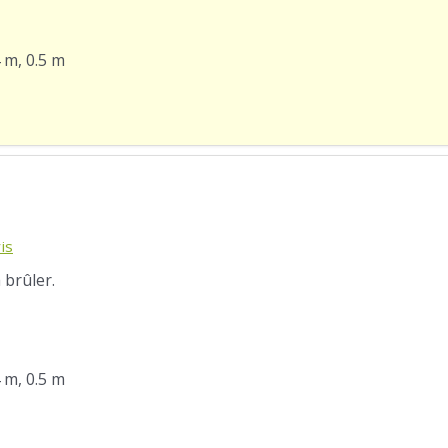
4 m, 0.5 m
is
 brûler.
4 m, 0.5 m