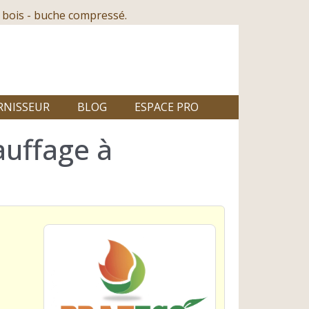
 bois - buche compressé.
RNISSEUR
BLOG
ESPACE PRO
auffage à