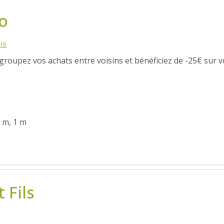
o
is
egroupez vos achats entre voisins et bénéficiez de -25€ sur v
5 m, 1 m
 Fils