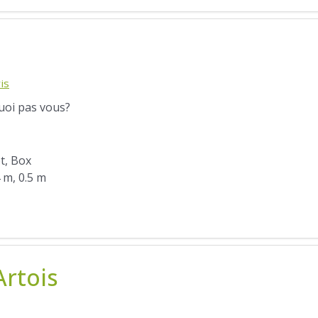
is
quoi pas vous?
ot, Box
4 m, 0.5 m
Artois