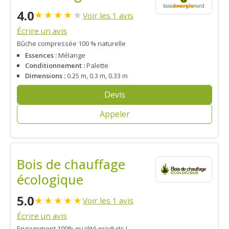
4.0
★
★
★
★
★
Voir les 1 avis
Écrire un avis
Bûche compressée 100 % naturelle
Essences :
Mélange
Conditionnement :
Palette
Dimensions :
0.25 m, 0.3 m, 0.33 m
Devis
Appeler
Bois de chauffage
écologique
5.0
★
★
★
★
★
Voir les 1 avis
Écrire un avis
Engagement 100% qualité produits !