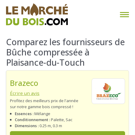
CHAUFFAGE AU BOIS
Comparez les fournisseurs de
Bûche compressée à
FAQ
Plaisance-du-Touch
CALCULER SA CONSOMMATION
Brazeco
TROUVER SON FOURNISSEUR
Écrire un avis
BLOG
Profitez des meilleurs prix de l'année
sur notre gamme bois compressé !
ESPACE PRO
Essences :
Mélange
Conditionnement :
Palette, Sac
Dimensions :
0.25 m, 0.3 m