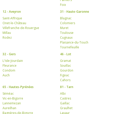
Foix
12 - Aveyron
31 - Haute-Garonne
Saint-Affrique
Blagnac
Onet-le-Château
Colomiers
Villefranche-de-Rouergue
Muret
Millau
Toulouse
Rodez
Cugnaux
Plaisance-du-Touch
Tournefeuille
32 - Gers
46 - Lot
L'Isle-Jourdain
Gramat
Fleurance
Souillac
Condom
Gourdon
Auch
Figeac
Cahors
65 - Hautes-Pyrénées
81 - Tarn
Séméac
Albi
Vic-en-Bigorre
Castres
Lannemezan
Gaillac
Aureilhan
Graulhet
Bagnères-de-Bigorre
Lavaur