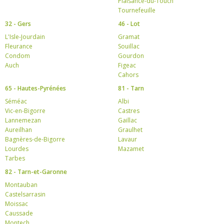
Plaisance-du-Touch
Tournefeuille
32 - Gers
46 - Lot
L'Isle-Jourdain
Gramat
Fleurance
Souillac
Condom
Gourdon
Auch
Figeac
Cahors
65 - Hautes-Pyrénées
81 - Tarn
Séméac
Albi
Vic-en-Bigorre
Castres
Lannemezan
Gaillac
Aureilhan
Graulhet
Bagnères-de-Bigorre
Lavaur
Lourdes
Mazamet
Tarbes
82 - Tarn-et-Garonne
Montauban
Castelsarrasin
Moissac
Caussade
Montech