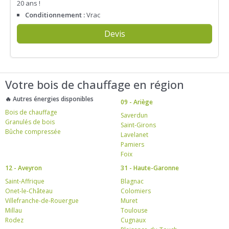
20 ans !
Conditionnement :
Vrac
Devis
Votre bois de chauffage en région
🔥 Autres énergies disponibles
09 - Ariège
Bois de chauffage
Saverdun
Granulés de bois
Saint-Girons
Bûche compressée
Lavelanet
Pamiers
Foix
12 - Aveyron
31 - Haute-Garonne
Saint-Affrique
Blagnac
Onet-le-Château
Colomiers
Villefranche-de-Rouergue
Muret
Millau
Toulouse
Rodez
Cugnaux