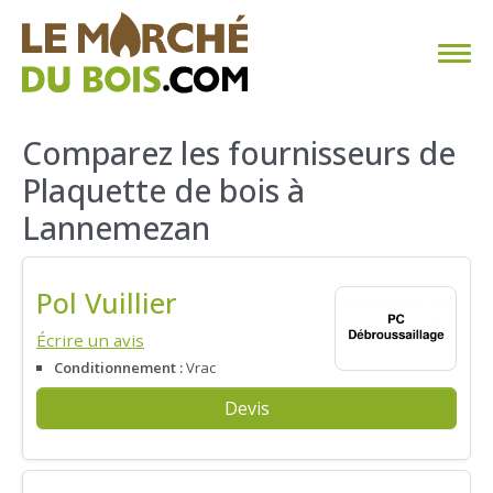
CHAUFFAGE AU BOIS
Comparez les fournisseurs de
Plaquette de bois à
FAQ
Lannemezan
CALCULER SA CONSOMMATION
Pol Vuillier
TROUVER SON FOURNISSEUR
Écrire un avis
BLOG
Conditionnement :
Vrac
Devis
ESPACE PRO