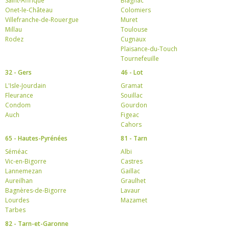
Saint-Affrique
Blagnac
Onet-le-Château
Colomiers
Villefranche-de-Rouergue
Muret
Millau
Toulouse
Rodez
Cugnaux
Plaisance-du-Touch
Tournefeuille
32 - Gers
46 - Lot
L'Isle-Jourdain
Gramat
Fleurance
Souillac
Condom
Gourdon
Auch
Figeac
Cahors
65 - Hautes-Pyrénées
81 - Tarn
Séméac
Albi
Vic-en-Bigorre
Castres
Lannemezan
Gaillac
Aureilhan
Graulhet
Bagnères-de-Bigorre
Lavaur
Lourdes
Mazamet
Tarbes
82 - Tarn-et-Garonne