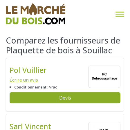
CHAUFFAGE AU BOIS
Comparez les fournisseurs de
Plaquette de bois à Souillac
FAQ
CALCULER SA CONSOMMATION
Pol Vuillier
TROUVER SON FOURNISSEUR
Écrire un avis
Conditionnement :
Vrac
BLOG
Devis
ESPACE PRO
Sarl Vincent