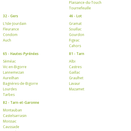
Plaisance-du-Touch
Tournefeuille
32 - Gers
46 - Lot
L'Isle-Jourdain
Gramat
Fleurance
Souillac
Condom
Gourdon
Auch
Figeac
Cahors
65 - Hautes-Pyrénées
81 - Tarn
Séméac
Albi
Vic-en-Bigorre
Castres
Lannemezan
Gaillac
Aureilhan
Graulhet
Bagnères-de-Bigorre
Lavaur
Lourdes
Mazamet
Tarbes
82 - Tarn-et-Garonne
Montauban
Castelsarrasin
Moissac
Caussade