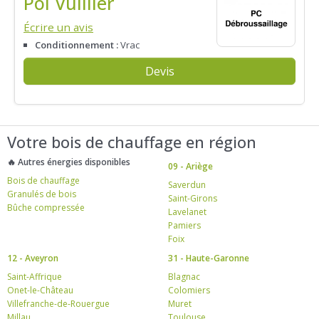
Pol Vuillier
Écrire un avis
Conditionnement :
Vrac
Devis
Votre bois de chauffage en région
🔥 Autres énergies disponibles
09 - Ariège
Bois de chauffage
Saverdun
Granulés de bois
Saint-Girons
Bûche compressée
Lavelanet
Pamiers
Foix
12 - Aveyron
31 - Haute-Garonne
Saint-Affrique
Blagnac
Onet-le-Château
Colomiers
Villefranche-de-Rouergue
Muret
Millau
Toulouse