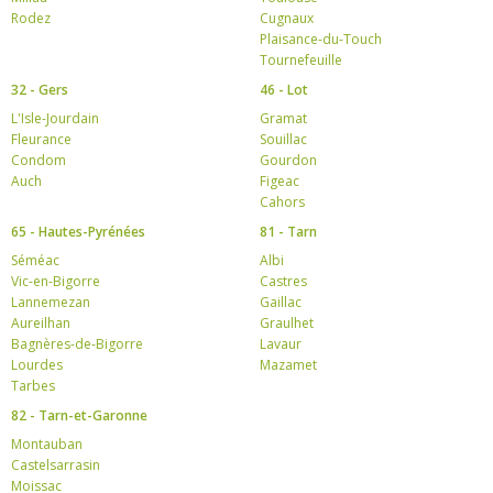
Rodez
Cugnaux
Plaisance-du-Touch
Tournefeuille
32 - Gers
46 - Lot
L'Isle-Jourdain
Gramat
Fleurance
Souillac
Condom
Gourdon
Auch
Figeac
Cahors
65 - Hautes-Pyrénées
81 - Tarn
Séméac
Albi
Vic-en-Bigorre
Castres
Lannemezan
Gaillac
Aureilhan
Graulhet
Bagnères-de-Bigorre
Lavaur
Lourdes
Mazamet
Tarbes
82 - Tarn-et-Garonne
Montauban
Castelsarrasin
Moissac