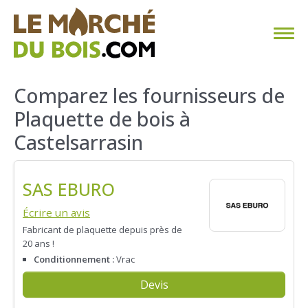
CHAUFFAGE AU BOIS
Comparez les fournisseurs de
Plaquette de bois à
FAQ
Castelsarrasin
CALCULER SA CONSOMMATION
SAS EBURO
TROUVER SON FOURNISSEUR
Écrire un avis
BLOG
Fabricant de plaquette depuis près de
20 ans !
ESPACE PRO
Conditionnement :
Vrac
Devis