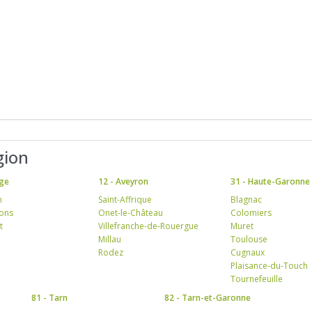
gion
ège
12 - Aveyron
31 - Haute-Garonne
n
Saint-Affrique
Blagnac
rons
Onet-le-Château
Colomiers
t
Villefranche-de-Rouergue
Muret
Millau
Toulouse
Rodez
Cugnaux
Plaisance-du-Touch
Tournefeuille
81 - Tarn
82 - Tarn-et-Garonne