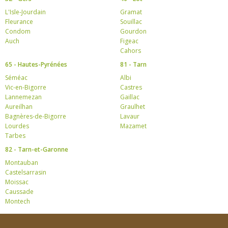
L'Isle-Jourdain
Gramat
Fleurance
Souillac
Condom
Gourdon
Auch
Figeac
Cahors
65 - Hautes-Pyrénées
81 - Tarn
Séméac
Albi
Vic-en-Bigorre
Castres
Lannemezan
Gaillac
Aureilhan
Graulhet
Bagnères-de-Bigorre
Lavaur
Lourdes
Mazamet
Tarbes
82 - Tarn-et-Garonne
Montauban
Castelsarrasin
Moissac
Caussade
Montech