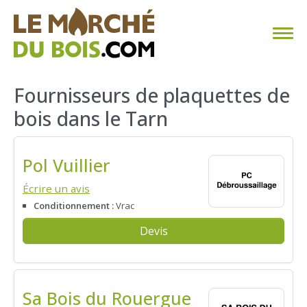
CHAUFFAGE AU BOIS
Fournisseurs de plaquettes de
bois dans le Tarn
FAQ
CALCULER SA CONSOMMATION
Pol Vuillier
TROUVER SON FOURNISSEUR
Écrire un avis
Conditionnement :
Vrac
BLOG
Devis
ESPACE PRO
Sa Bois du Rouergue