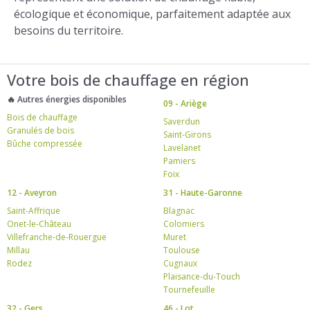
écologique et économique, parfaitement adaptée aux
besoins du territoire.
Votre bois de chauffage en région
🔥 Autres énergies disponibles
09 - Ariège
Bois de chauffage
Saverdun
Granulés de bois
Saint-Girons
Bûche compressée
Lavelanet
Pamiers
Foix
12 - Aveyron
31 - Haute-Garonne
Saint-Affrique
Blagnac
Onet-le-Château
Colomiers
Villefranche-de-Rouergue
Muret
Millau
Toulouse
Rodez
Cugnaux
Plaisance-du-Touch
Tournefeuille
32 - Gers
46 - Lot