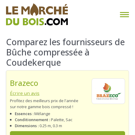
CHAUFFAGE AU BOIS
Comparez les fournisseurs de
Bûche compressée à
FAQ
Coudekerque
CALCULER SA CONSOMMATION
Brazeco
TROUVER SON FOURNISSEUR
Écrire un avis
BLOG
Profitez des meilleurs prix de l'année
sur notre gamme bois compressé !
ESPACE PRO
Essences :
Mélange
Conditionnement :
Palette, Sac
Dimensions :
0.25 m, 0.3 m