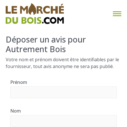
CHAUFFAGE AU BOIS
Déposer un avis pour
Autrement Bois
FAQ
Votre nom et prénom doivent être identifiables par le
CALCULER SA CONSOMMATION
fournisseur, tout avis anonyme ne sera pas publié.
TROUVER SON FOURNISSEUR
Prénom
BLOG
ESPACE PRO
Nom