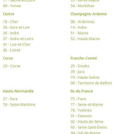
71 - Saône-et-Loire
35 - Ille-et-Vilaine
89 - Yonne
56 - Morbihan
Centre
Champagne-Ardenne
18 - Cher
08 - Ardennes
28 - Eure-et-Loir
10 - Aube
36 - Indre
51 - Marne
37 - Indre-et-Loire
52 - Haute-Marne
41 - Loir-et-Cher
45 - Loiret
Corse
Franche-Comté
20 - Corse
25 - Doubs
39 - Jura
70 - Haute-Saône
90 - Territoire de Belfort
Haute-Normandie
Ile-de-France
27 - Eure
75 - Paris
76 - Seine-Maritime
77 - Seine-et-Marne
78 - Yvelines
91 - Essonne
92 - Hauts-de-Seine
93 - Seine-Saint-Denis
94 - Val-de-Marne