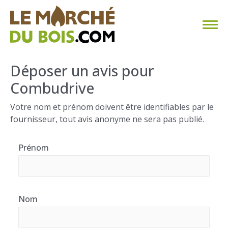
CHAUFFAGE AU BOIS
Déposer un avis pour
Combudrive
FAQ
Votre nom et prénom doivent être identifiables par le
CALCULER SA CONSOMMATION
fournisseur, tout avis anonyme ne sera pas publié.
TROUVER SON FOURNISSEUR
Prénom
BLOG
ESPACE PRO
Nom