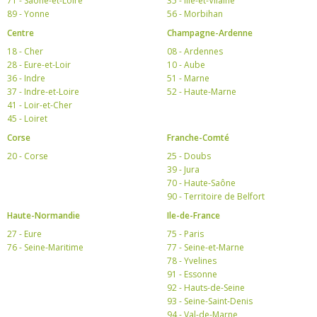
71 - Saône-et-Loire
35 - Ille-et-Vilaine
89 - Yonne
56 - Morbihan
Centre
Champagne-Ardenne
18 - Cher
08 - Ardennes
28 - Eure-et-Loir
10 - Aube
36 - Indre
51 - Marne
37 - Indre-et-Loire
52 - Haute-Marne
41 - Loir-et-Cher
45 - Loiret
Corse
Franche-Comté
20 - Corse
25 - Doubs
39 - Jura
70 - Haute-Saône
90 - Territoire de Belfort
Haute-Normandie
Ile-de-France
27 - Eure
75 - Paris
76 - Seine-Maritime
77 - Seine-et-Marne
78 - Yvelines
91 - Essonne
92 - Hauts-de-Seine
93 - Seine-Saint-Denis
94 - Val-de-Marne