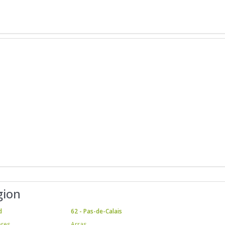
gion
d
62 - Pas-de-Calais
ères
Arras