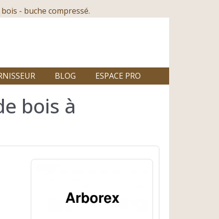
 bois - buche compressé.
RNISSEUR
BLOG
ESPACE PRO
de bois à