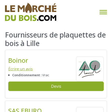
CHAUFFAGE AU BOIS
Fournisseurs de plaquettes de
bois à Lille
FAQ
CALCULER SA CONSOMMATION
Boinor
TROUVER SON FOURNISSEUR
Écrire un avis
Conditionnement :
Vrac
BLOG
Devis
ESPACE PRO
SAS EBURO