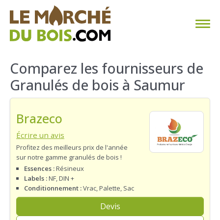
CHAUFFAGE AU BOIS
Comparez les fournisseurs de
Granulés de bois à Saumur
FAQ
CALCULER SA CONSOMMATION
Brazeco
TROUVER SON FOURNISSEUR
Écrire un avis
Profitez des meilleurs prix de l'année
sur notre gamme granulés de bois !
BLOG
Essences :
Résineux
Labels :
NF, DIN +
ESPACE PRO
Conditionnement :
Vrac, Palette, Sac
Devis