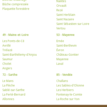
Nantes
Bûche compressée
Orvault
Plaquette forestière
Rezé
Saint Herblain
Saint Nazaire
Saint Sébastien sur Loire
Vertou
49 - Maine-et-Loire
53 - Mayenne
Les Ponts-de-Cé
Ernée
Avrillé
Saint-Berthevin
Trélazé
Évron
Saint-Barthélemy-d'Anjou
Château-Gontier
Saumur
Mayenne
Cholet
Laval
Angers
72 - Sarthe
85 - Vendée
Le Mans
Challans
La Flèche
Les Sables-d'Olonne
Sablé-sur-Sarthe
Les Herbiers
La Ferté-Bernard
Fontenay-le-Comte
Allonnes
La Roche sur Yon