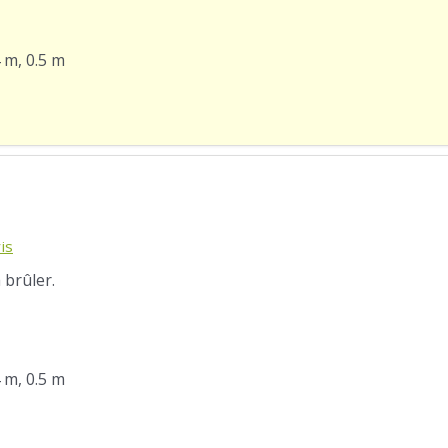
4 m, 0.5 m
is
 brûler.
4 m, 0.5 m