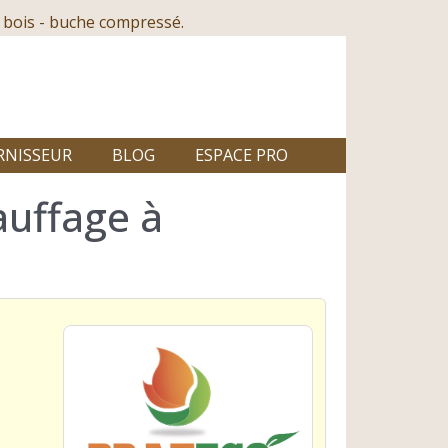
 bois - buche compressé.
RNISSEUR
BLOG
ESPACE PRO
auffage à