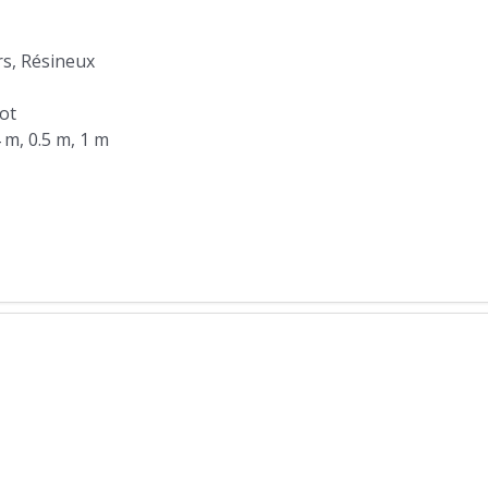
rs, Résineux
lot
4 m, 0.5 m, 1 m