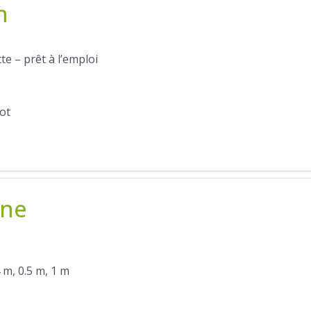
n
te – prêt à l’emploi
lot
nne
4 m, 0.5 m, 1 m