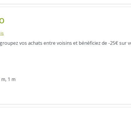
o
is
egroupez vos achats entre voisins et bénéficiez de -25€ sur v
5 m, 1 m