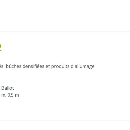
2
s, bûches densifiées et produits d'allumage.
 Ballot
4 m, 0.5 m