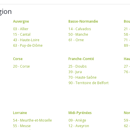
gion
Auvergne
Basse-Normandie
Bo
03 - Allier
14 - Calvados
21 
15 - Cantal
50 - Manche
58 
43 - Haute-Loire
61 - Orne
71 
63 - Puy-de-Dôme
89 
Corse
Franche-Comté
Hau
20 - Corse
25 - Doubs
27 
39 - Jura
76 
70 - Haute-Saône
90 - Territoire de Belfort
Lorraine
Midi-Pyrénées
Nor
54 - Meurthe-et-Moselle
09 - Ariège
59 
55 - Meuse
12 - Aveyron
62 