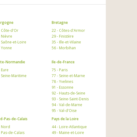
urgogne
Bretagne
- Côte-d'Or
22 - Côtes-d'Armor
- Nièvre
29 - Finistère
- Saône-et-Loire
35 - Ille-et-Vilaine
- Yonne
56 - Morbihan
te-Normandie
Ile-de-France
- Eure
75 - Paris
- Seine-Maritime
77 - Seine-et-Marne
78 - Yvelines
91 - Essonne
92 - Hauts-de-Seine
93 - Seine-Saint-Denis
94 - Val-de-Marne
95 - Val-d'Oise
d-Pas-de-Calais
Pays de la Loire
- Nord
44 - Loire-Atlantique
- Pas-de-Calais
49 - Maine-et-Loire