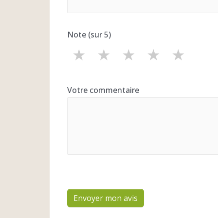
Note (sur 5)
★
★
★
★
★
Votre commentaire
Envoyer mon avis