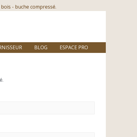
 bois - buche compressé.
RNISSEUR
BLOG
ESPACE PRO
é.