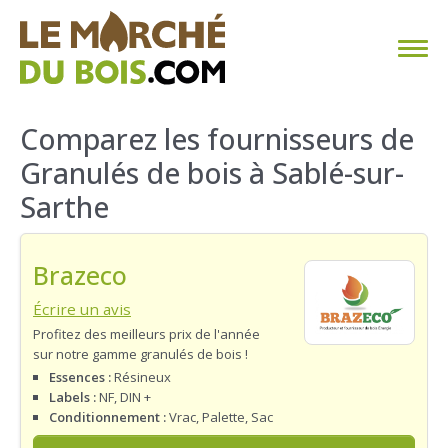
CHAUFFAGE AU BOIS
Comparez les fournisseurs de
Granulés de bois à Sablé-sur-
FAQ
Sarthe
CALCULER SA CONSOMMATION
Brazeco
TROUVER SON FOURNISSEUR
Écrire un avis
BLOG
Profitez des meilleurs prix de l'année
sur notre gamme granulés de bois !
ESPACE PRO
Essences :
Résineux
Labels :
NF, DIN +
Conditionnement :
Vrac, Palette, Sac