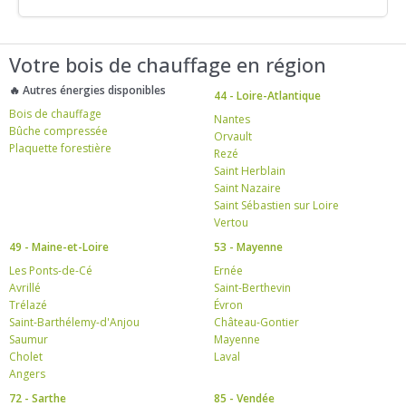
Votre bois de chauffage en région
🔥 Autres énergies disponibles
44 - Loire-Atlantique
Bois de chauffage
Nantes
Bûche compressée
Orvault
Plaquette forestière
Rezé
Saint Herblain
Saint Nazaire
Saint Sébastien sur Loire
Vertou
49 - Maine-et-Loire
53 - Mayenne
Les Ponts-de-Cé
Ernée
Avrillé
Saint-Berthevin
Trélazé
Évron
Saint-Barthélemy-d'Anjou
Château-Gontier
Saumur
Mayenne
Cholet
Laval
Angers
72 - Sarthe
85 - Vendée