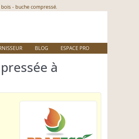
 bois - buche compressé.
RNISSEUR
BLOG
ESPACE PRO
mpressée à