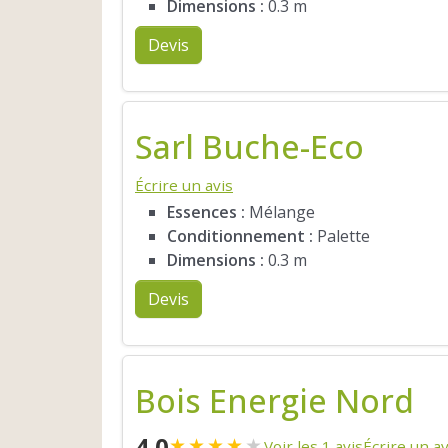
Dimensions :
0.3 m
Devis
Sarl Buche-Eco
Écrire un avis
Essences :
Mélange
Conditionnement :
Palette
Dimensions :
0.3 m
Devis
Bois Energie Nord
4.0
★
★
★
★
★
Voir les 1 avis
Écrire un av