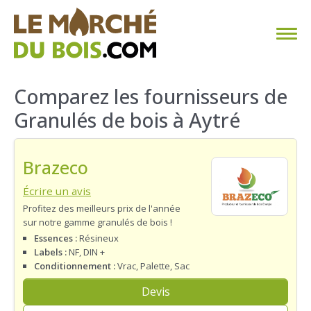
CHAUFFAGE AU BOIS
Comparez les fournisseurs de
Granulés de bois à Aytré
FAQ
CALCULER SA CONSOMMATION
Brazeco
TROUVER SON FOURNISSEUR
Écrire un avis
Profitez des meilleurs prix de l'année
sur notre gamme granulés de bois !
BLOG
Essences :
Résineux
Labels :
NF, DIN +
ESPACE PRO
Conditionnement :
Vrac, Palette, Sac
Devis