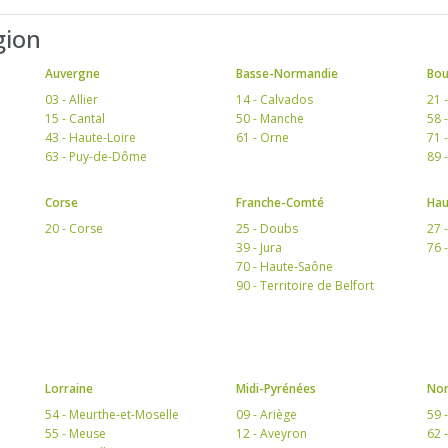
gion
Auvergne
Basse-Normandie
Bo
03 - Allier
14 - Calvados
21 
15 - Cantal
50 - Manche
58 
43 - Haute-Loire
61 - Orne
71 
63 - Puy-de-Dôme
89 
Corse
Franche-Comté
Hau
20 - Corse
25 - Doubs
27 
39 - Jura
76 
70 - Haute-Saône
90 - Territoire de Belfort
Lorraine
Midi-Pyrénées
Nor
54 - Meurthe-et-Moselle
09 - Ariège
59 
55 - Meuse
12 - Aveyron
62 