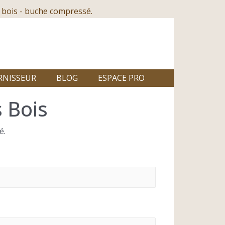
 bois - buche compressé.
RNISSEUR
BLOG
ESPACE PRO
 Bois
é.