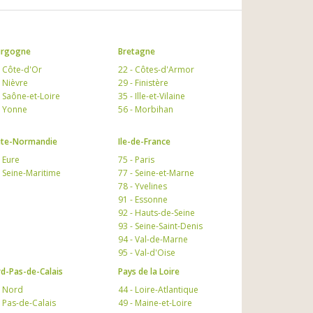
urgogne
Bretagne
- Côte-d'Or
22 - Côtes-d'Armor
- Nièvre
29 - Finistère
- Saône-et-Loire
35 - Ille-et-Vilaine
- Yonne
56 - Morbihan
te-Normandie
Ile-de-France
- Eure
75 - Paris
- Seine-Maritime
77 - Seine-et-Marne
78 - Yvelines
91 - Essonne
92 - Hauts-de-Seine
93 - Seine-Saint-Denis
94 - Val-de-Marne
95 - Val-d'Oise
d-Pas-de-Calais
Pays de la Loire
- Nord
44 - Loire-Atlantique
- Pas-de-Calais
49 - Maine-et-Loire