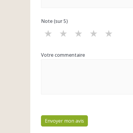
Note (sur 5)
★
★
★
★
★
Votre commentaire
Envoyer mon avis