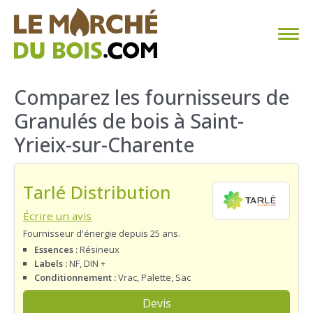
CHAUFFAGE AU BOIS
Comparez les fournisseurs de
Granulés de bois à Saint-
FAQ
Yrieix-sur-Charente
CALCULER SA CONSOMMATION
Tarlé Distribution
TROUVER SON FOURNISSEUR
Écrire un avis
BLOG
Fournisseur d'énergie depuis 25 ans.
Essences :
Résineux
ESPACE PRO
Labels :
NF, DIN +
Conditionnement :
Vrac, Palette, Sac
Devis