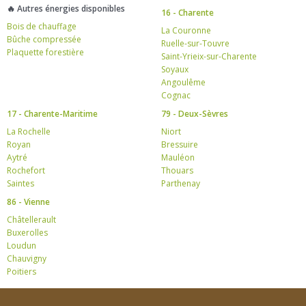
🔥 Autres énergies disponibles
16 - Charente
Bois de chauffage
La Couronne
Bûche compressée
Ruelle-sur-Touvre
Plaquette forestière
Saint-Yrieix-sur-Charente
Soyaux
Angoulême
Cognac
17 - Charente-Maritime
79 - Deux-Sèvres
La Rochelle
Niort
Royan
Bressuire
Aytré
Mauléon
Rochefort
Thouars
Saintes
Parthenay
86 - Vienne
Châtellerault
Buxerolles
Loudun
Chauvigny
Poitiers