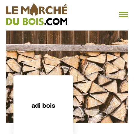
CHAUFFAGE AU BOIS
FAQ
CALCULER SA CONSOMMATION
TROUVER SON FOURNISSEUR
BLOG
ESPACE PRO